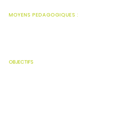
Pas de prérequis
MOYENS PEDAGOGIQUES :
Salles dédiées
Cartes de la Fresque du
numérique
plateforme pour session en
distanciel
OBJECTIFS
Avoir conscience des enjeux
environnementaux du
numérique.
Connaître les grandes lignes des
actions à mettre en place pour
évoluer vers un numérique plus
soutenable
Être capable de se rassembler
pour
apprendre ensemble.