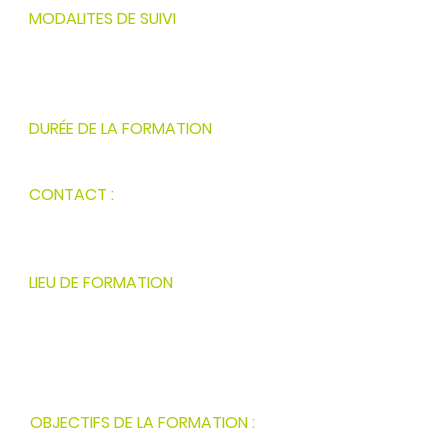
MODALITES DE SUIVI
En présentiel en Normandie ou à
distance
Par groupe de 16 maximum
DURÉE DE LA FORMATION
1 demi-journée (3h30)
CONTACT :
contact@ofnovea.org
06 85 84 87 57
LIEU DE FORMATION
40 impasse Teractive Nord
50140 ROMAGNY FONTENAY
M.A.J : 04/09/2024
OBJECTIFS DE LA FORMATION :