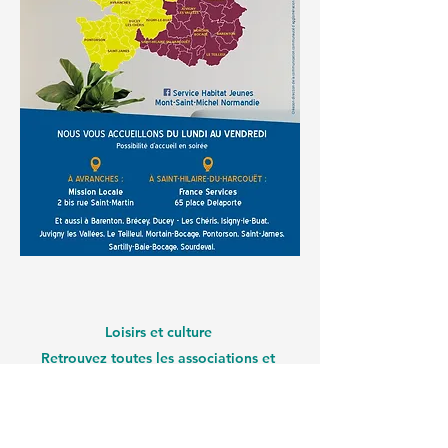
Loisirs et culture
Retrouvez toutes les associations et
infrastructures de Mortain :
mortain-bocage.fr
Forum du mortainais